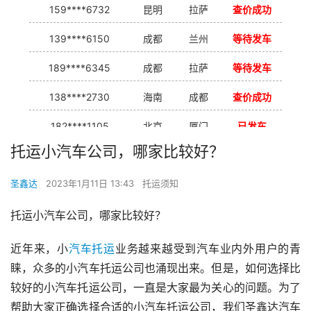
159****6732
昆明
拉萨
查价成功
139****6150
成都
兰州
等待发车
189****6345
成都
拉萨
等待发车
138****2730
海南
成都
查价成功
182****1105
北京
厦门
已发车
托运小汽车公司，哪家比较好？
138****7926
重庆
合肥
等待发车
圣鑫达
2023年1月11日 13:43
托运须知
139****9233
海口
成都
已发出
托运小汽车公司，哪家比较好？
近年来，小
汽车托运
业务越来越受到汽车业内外用户的青
睐，众多的小汽车托运公司也涌现出来。但是，如何选择比
较好的小汽车托运公司，一直是大家最为关心的问题。为了
帮助大家正确选择合适的小汽车托运公司，我们圣鑫达汽车