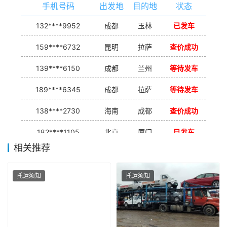
手机号码
出发地
目的地
状态
132****9952
成都
玉林
已发车
159****6732
昆明
拉萨
查价成功
139****6150
成都
兰州
等待发车
189****6345
成都
拉萨
等待发车
138****2730
海南
成都
查价成功
182****1105
北京
厦门
已发车
相关推荐
138****7926
重庆
合肥
等待发车
139****9233
海口
成都
已发出
托运须知
托运须知