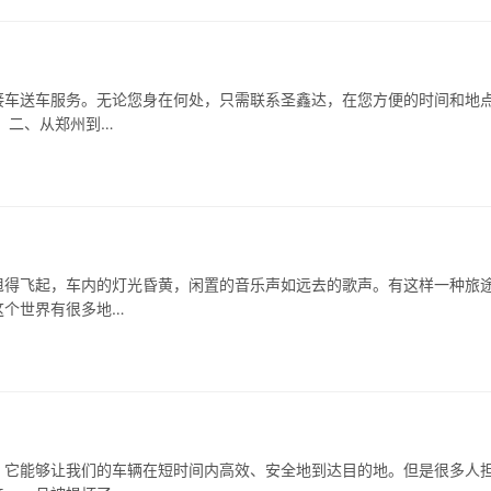
接车送车服务。无论您身在何处，只需联系圣鑫达，在您方便的时间和地
 二、从郑州到…
甩得飞起，车内的灯光昏黄，闲置的音乐声如远去的歌声。有这样一种旅
这个世界有很多地…
，它能够让我们的车辆在短时间内高效、安全地到达目的地。但是很多人