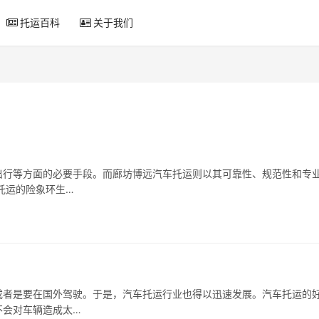
托运百科
关于我们
出行等方面的必要手段。而廊坊博远汽车托运则以其可靠性、规范性和专
托运的险象环生…
或者是要在国外驾驶。于是，汽车托运行业也得以迅速发展。汽车托运的
不会对车辆造成太…