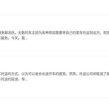
越来越活跃。无数的车主因为各种原因需要将自己的爱车托运到远方。而
车服务。今天，我…
车托运的方式，以为可以省去长途开车的疲劳。然而，托运公司却耽误了
车托运的延误，导…