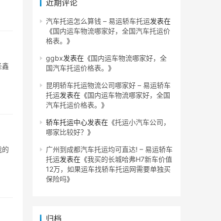
近期评论
汽车托运怎么算钱 – 易运轿车托运
发表在
《
国内运车物流哪家好，全国汽车托运价
格表。
》
ggbx
发表在《
国内运车物流哪家好，全
圣鑫
国汽车托运价格表。
》
昆明轿车托运物流公司哪家好 – 易运轿车
托运
发表在《
国内运车物流哪家好，全国
汽车托运价格表。
》
轿车托运中心
发表在《
托运小汽车公司，
哪家比较好？
》
我的
广州到成都汽车托运均可直达! – 易运轿车
托运
发表在《
我买的长城哈弗H7新车价值
12万，如果运车找轿车托运网需要单独买
保险吗
》
归档