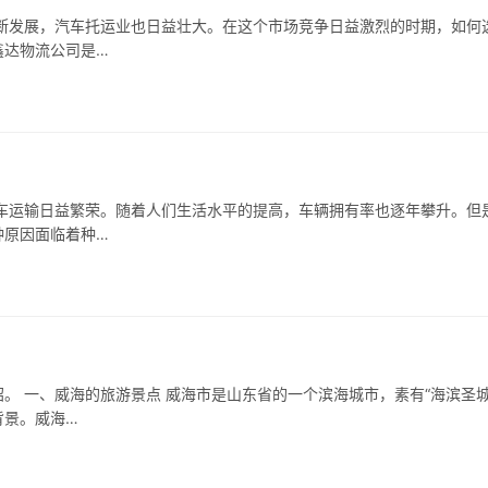
断发展，汽车托运业也日益壮大。在这个市场竞争日益激烈的时期，如何
鑫达物流公司是…
车运输日益繁荣。随着人们生活水平的提高，车辆拥有率也逐年攀升。但
种原因面临着种…
。 一、威海的旅游景点 威海市是山东省的一个滨海城市，素有“海滨圣城
背景。威海…