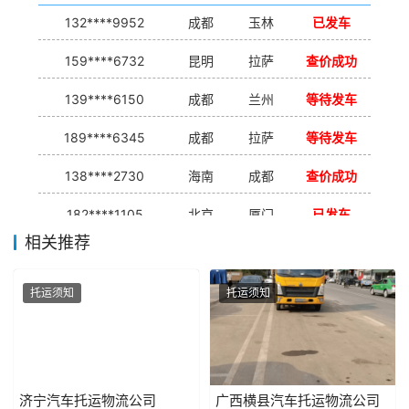
132****9952
成都
玉林
已发车
159****6732
昆明
拉萨
查价成功
139****6150
成都
兰州
等待发车
189****6345
成都
拉萨
等待发车
138****2730
海南
成都
查价成功
182****1105
北京
厦门
已发车
相关推荐
138****7926
重庆
合肥
等待发车
139****9233
海口
成都
已发出
托运须知
托运须知
济宁汽车托运物流公司
广西横县汽车托运物流公司