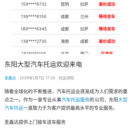
159****6732
昆明
拉萨
查价成功
139****6150
成都
兰州
等待发车
189****6345
成都
拉萨
等待发车
138****2730
海南
成都
查价成功
182****1105
北京
厦门
已发车
东阳大型汽车托运欢迎来电
138****7926
重庆
合肥
等待发车
圣鑫达
2026年1月7日 17:30
托运须知
139****9233
海口
成都
已发出
随着全球化的不断推进，汽车托运业逐渐成为人们需求的重
点之一。作为一家专业从事
汽车托运服务
的公司，东阳
大型
汽车托运
一直致力于为客户提供最高水平的专业服务。
圣鑫达提供上门接车送车服务