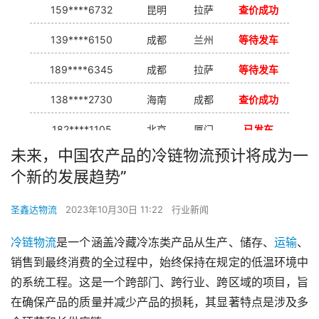
159****6732
昆明
拉萨
查价成功
139****6150
成都
兰州
等待发车
189****6345
成都
拉萨
等待发车
138****2730
海南
成都
查价成功
182****1105
北京
厦门
已发车
未来，中国农产品的冷链物流预计将成为一
138****7926
重庆
合肥
等待发车
个新的发展趋势”
139****9233
海口
成都
已发出
圣鑫达物流
2023年10月30日 11:22
行业新闻
冷链物流
是一个涵盖冷藏冷冻类产品从生产、储存、
运输
、
销售到最终消费的全过程中，始终保持在规定的低温环境中
的系统工程。这是一个跨部门、跨行业、跨区域的项目，旨
在确保产品的质量并减少产品的损耗，其显著特点是涉及多