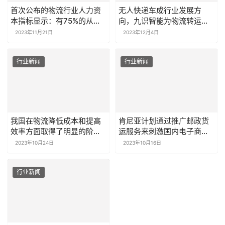
首次公布的物流行业人力资
无人快递车成行业发展方
本指标显示：有75%的从业
向，九识智能为物流转运注
人员需要加班超过5小时
入绿色动能
2023年11月21日
2023年12月4日
行业新闻
行业新闻
我国在物流降低成本和提高
肯尼亚计划通过推广邮政货
效率方面取得了明显的阶段
运服务来刺激国内电子商务
性成果
的增长
2023年10月24日
2023年10月16日
行业新闻