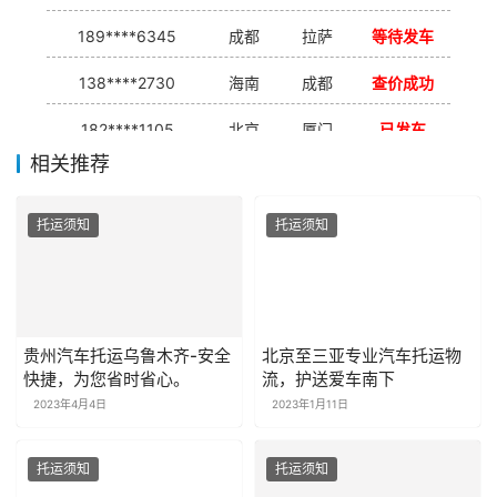
189****6345
成都
拉萨
等待发车
138****2730
海南
成都
查价成功
182****1105
北京
厦门
已发车
相关推荐
138****7926
重庆
合肥
等待发车
139****9233
海口
成都
已发出
托运须知
托运须知
贵州汽车托运乌鲁木齐-安全
北京至三亚专业汽车托运物
快捷，为您省时省心。
流，护送爱车南下
2023年4月4日
2023年1月11日
托运须知
托运须知