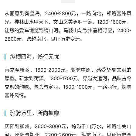
从固原到秦皇岛，2400-2800元，一路向北，领略塞外风
光。桂林山水甲天下，文山之美更胜一筹，1200-1600元，
让您的爱车饱览锦绣山河。马鞍山与钦州遥相呼应，2400-
2800元，跨越南北，见证历史变迁。
纵横四海，畅行无忧
南充至新乡，1600-2000元，驰骋中原，感受华夏文明的
厚重。新余到菏泽，1300-1700元，穿越大运河，品味古今
交融的韵味。包头与定西，1500-1900元，一路西行，探寻
塞外风情。
驰骋万里，所向披靡
庆阳到柳州，2600-3000元，跨越千山万水，领略壮美山
河。邵阳与朔州，2200-2600元，纵贯南北，见证历史变