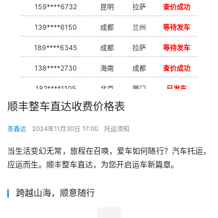
159****6732
昆明
拉萨
查价成功
139****6150
成都
兰州
等待发车
189****6345
成都
拉萨
等待发车
138****2730
海南
成都
查价成功
182****1105
北京
厦门
已发车
顺丰整车直达收费价格表
138****7926
重庆
合肥
等待发车
圣鑫达
2024年11月30日 17:00
托运须知
139****9233
海口
成都
已发出
当生活变幻无常，旅程在召唤，爱车如何随行？汽车托运，
应运而生。顺丰整车直达，为您开启运车新篇章。
跨越山海，顺意随行