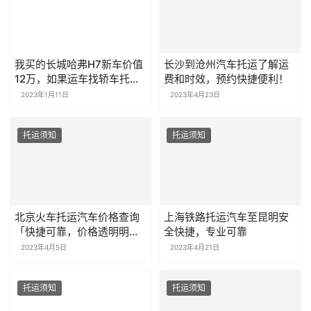
我买的长城哈弗H7新车价值
长沙到沧州汽车托运了解运
12万，如果运车找轿车托运
费和时效，预约快捷便利！
网需要单独买保险吗
2023年1月11日
2023年4月23日
托运须知
托运须知
北京火车托运汽车价格查询
上海铁路托运汽车至昆明安
「快捷可靠，价格透明明
全快捷，专业可靠
细」
2023年4月5日
2023年4月21日
托运须知
托运须知