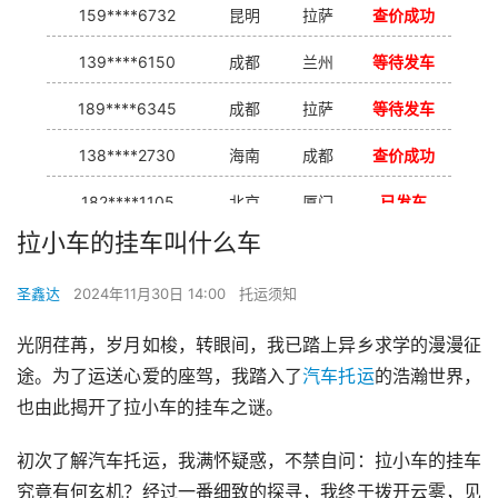
159****6732
昆明
拉萨
查价成功
139****6150
成都
兰州
等待发车
189****6345
成都
拉萨
等待发车
138****2730
海南
成都
查价成功
182****1105
北京
厦门
已发车
拉小车的挂车叫什么车
138****7926
重庆
合肥
等待发车
圣鑫达
2024年11月30日 14:00
托运须知
139****9233
海口
成都
已发出
光阴荏苒，岁月如梭，转眼间，我已踏上异乡求学的漫漫征
途。为了运送心爱的座驾，我踏入了
汽车托运
的浩瀚世界，
也由此揭开了拉小车的挂车之谜。
初次了解汽车托运，我满怀疑惑，不禁自问：拉小车的挂车
究竟有何玄机？经过一番细致的探寻，我终于拨开云雾，见