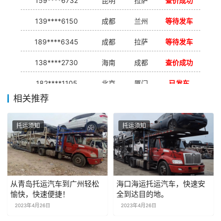
159****6732
昆明
拉萨
查价成功
139****6150
成都
兰州
等待发车
189****6345
成都
拉萨
等待发车
138****2730
海南
成都
查价成功
182****1105
北京
厦门
已发车
相关推荐
138****7926
重庆
合肥
等待发车
139****9233
海口
成都
已发出
托运须知
托运须知
从青岛托运汽车到广州轻松
海口海运托运汽车，快速安
愉快，快速便捷！
全到达目的地。
2023年4月26日
2023年4月26日