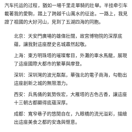
汽车托运的过程，猶如一場千里走單騎的壯舉。半挂牵引车
載著我的愛駒，踏上了跨越千山萬水的征途。一路上，我見
證了祖國的大好河山，見到了五湖四海的同胞。
北京：天安門廣場的雄偉壯闊，故宮博物院的深厚底
蘊，讓我對這座歷史名城肅然起敬。
上海：東方明珠塔的璀璨奪目，外灘的車水馬龍，展現
了這座國際大都市的繁華與摩登。
深圳：深圳灣的波光粼粼，華強北的電子商海，勾勒出
這座創新之城的無限潛力。
西安：兵馬俑的氣勢恢宏，大雁塔的古色古香，讓這座
十三朝古都顯得底蘊深厚。
成都：寬窄巷子的悠閒自在，九眼橋的流光溢彩，描繪
出這座美食之都的安逸與愜意。